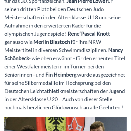
für das 30. Sportabzeichen.
Jean Pierre Löwe
für
seinen dritten Platz bei den Deutschen Judo
Meisterschaften in der Altersklasse U 18 und seine
Aufnahme in den erweiterten Kader für die
olympischen Jugendspiele !
Rene´Pascal Knott
genauso wie
Merlin Biastoch
für ihre NRW
Meistertitel in diversen Schwimmdisziplinen.
Nancy
Schönbeck
- wie oben erwähnt - für den erneuten Titel
einer Westfalenmeisterin im Turnen bei den
Seniorinnen - und
Fin Heimberg
wurde ausgezeichnet
für seine Silbermedaille im Hochsprung bei den
Deutschen Leichtathletikmeisterschaften der Jugend
in der Altersklasse U 20 . Auch von dieser Stelle
nochmals herzlichen Glückwunsch an alle Geehrten !!