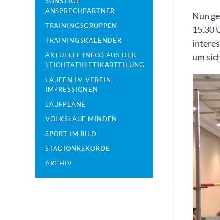
SONSTIGE
ANSPRECHPARTNER
Nun geh
TRAININGSGRUPPEN
15.30 
TRAININGSKALENDER
interes
AKTUELLE INFOS AUS DER
um sic
LEICHTATHLETIKABTEILUNG
LAUFEN IM VEREIN -
IMPRESSIONEN
LAUFPLÄNE
VOLKSLAUF MINDEN
SPORT IM BILD
STADIONREKORDE
ARCHIV