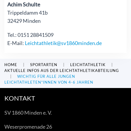
Achim Schulte
Trippeldamm 41b
32429 Minden
Tel.: 0151 28841509
E-Mail:
Leichtathletik@sv1860minden.de
HOME
SPORTARTEN
LEICHTATHLETIK
AKTUELLE INFOS AUS DER LEICHTATHLETIKABTEILUNG
WICHTIG FÜR ALLE JUNGEN
LEICHTATHLETEN*INNEN VON 4-6 JAHREN
KONTAKT
SV 1860 Minden e. V.
Weserpromenade 26