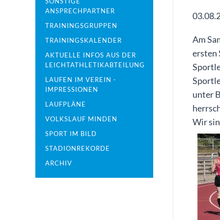
SONSTIGE
ANSPRECHPARTNER
03.08.
TRAININGSGRUPPEN
Am Sam
TRAININGSKALENDER
ersten
AKTUELLE INFOS AUS DER
LEICHTATHLETIKABTEILUNG
Sportle
Sportle
LAUFEN IM VEREIN -
IMPRESSIONEN
unter B
LAUFPLÄNE
herrsc
VOLKSLAUF MINDEN
Wir si
SPORT IM BILD
STADIONREKORDE
ARCHIV