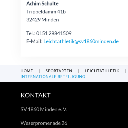
Achim Schulte
Trippeldamm 41b
32429 Minden
Tel.: 0151 28841509
E-Mail:
Leichtathletik@sv1860minden.de
HOME
SPORTARTEN
LEICHTATHLETIK
INTERNATIONALE BETEILIGUNG
KONTAKT
SV 1860 Minden e. V.
Weserpromenade 26