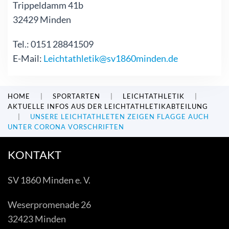
Trippeldamm 41b
32429 Minden
Tel.: 0151 28841509
E-Mail:
Leichtathletik@sv1860minden.de
HOME
SPORTARTEN
LEICHTATHLETIK
AKTUELLE INFOS AUS DER LEICHTATHLETIKABTEILUNG
UNSERE LEICHTATHLETEN ZEIGEN FLAGGE AUCH
UNTER CORONA VORSCHRIFTEN
KONTAKT
SV 1860 Minden e. V.
Weserpromenade 26
32423 Minden