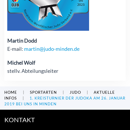
Martin Dodd
E-mail:
martin@judo-minden.de
Michel Wolf
stellv. Abteilungsleiter
HOME
SPORTARTEN
JUDO
AKTUELLE
INFOS
1. KREISTURNIER DER JUDOKA AM 26. JANUAR
2019 BEI UNS IN MINDEN
KONTAKT