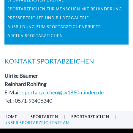
SPORTABZEICHEN DIGITAL
SPORTABZEICHEN FÜR MENSCHEN MIT BEHINDERUNG
PRESSEBERICHTE UND BILDERGALERIE
AUSBILDUNG ZUM SPORTABZEICHENPRÜFER
ARCHIV SPORTABZEICHEN
KONTAKT SPORTABZEICHEN
Ulrike Bäumer
Reinhard Rohlfing
E-Mail:
sportabzeichen@sv1860minden.de
Tel.: 0571-93406340
HOME
SPORTARTEN
SPORTABZEICHEN
UNSER SPORTABZEICHENTEAM