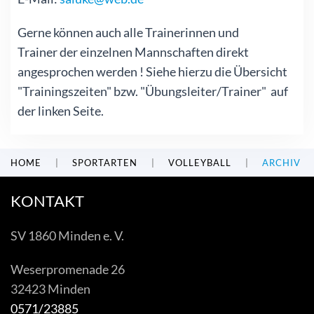
Gerne können auch alle Trainerinnen und
Trainer der einzelnen Mannschaften direkt
angesprochen werden ! Siehe hierzu die Übersicht
"Trainingszeiten" bzw. "Übungsleiter/Trainer" auf
der linken Seite.
HOME
SPORTARTEN
VOLLEYBALL
ARCHIV
KONTAKT
SV 1860 Minden e. V.
Weserpromenade 26
32423 Minden
0571/23885