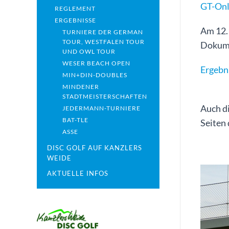
GT-Onl
REGLEMENT
ERGEBNISSE
Am 12.1
TURNIERE DER GERMAN
TOUR, WESTFALEN TOUR
Dokume
UND OWL TOUR
WESER BEACH OPEN
Ergebn
MIN+DIN-DOUBLES
MINDENER
STADTMEISTERSCHAFTEN
Auch d
JEDERMANN-TURNIERE
BAT-TLE
Seiten 
ASSE
DISC GOLF AUF KANZLERS
WEIDE
AKTUELLE INFOS