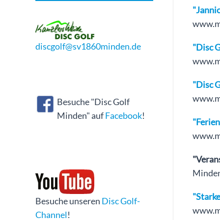
"Jannic
www.mt
discgolf@sv1860minden.de
"Disc G
www.mt
"Disc G
www.mt
Besuche "Disc Golf
Minden" auf
Facebook
!
"Ferien
www.m
"Verans
Minden
"Starke
Besuche unseren
Disc Golf-
www.mt
Channel
!