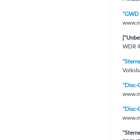
"GWD f
www.mt
["Unbek
WDR 4, 
"Stern
Volksb
"Disc-G
www.mt
"Disc-
www.mt
"Sterne