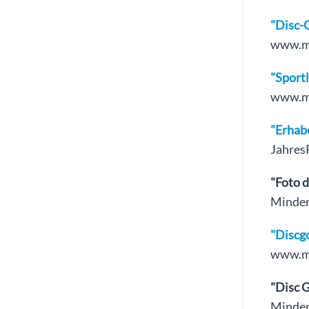
"Disc-
www.mt
"Sport
www.mt
"Erhab
Jahres
"Foto 
Minden
"Discg
www.mt
"Disc G
Minden