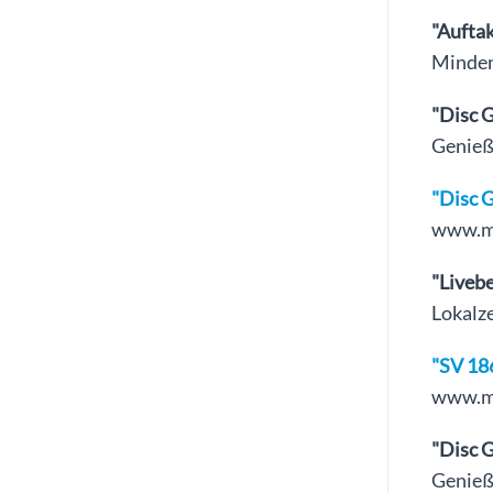
"Aufta
Minden
"Disc G
Genieß
"Disc G
www.mt
"Liveb
Lokalz
"SV 18
www.mt
"Disc 
Genieß