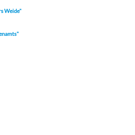
rs Weide"
renamts"