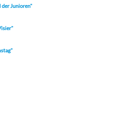
M der Junioren"
isier"
mstag"