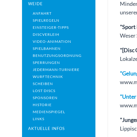
Minden“
WEIDE
unsere
ANFAHRT
SPIELREGELN
"Sport 
EINSTEIGER-TIPPS
DISCVERLEIH
Weser 
VIDEO-ANIMATION
SPIELBAHNEN
"[Disc 
BENUTZUNGSORDNUNG
Lokalz
SPERRUNGEN
JEDERMANN-TURNIERE
"Gelung
WURFTECHNIK
www.mt
SCHEIBEN
LOST DISCS
"Unter 
SPONSOREN
www.mt
HISTORIE
MEDIENSPIEGEL
LINKS
"Junger
Lippis
AKTUELLE INFOS