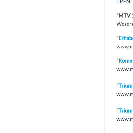
TREND 
"MTV 1
Wesersp
"Erhabe
www.mt
"Komme
www.mt
"Triump
www.mt
"Triump
www.mt