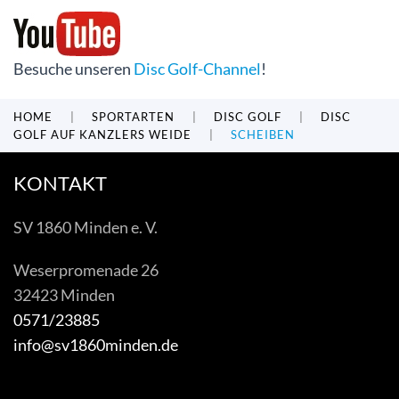
Besuche unseren
Disc Golf-Channel
!
HOME
SPORTARTEN
DISC GOLF
DISC
GOLF AUF KANZLERS WEIDE
SCHEIBEN
KONTAKT
SV 1860 Minden e. V.
Weserpromenade 26
32423 Minden
0571/23885
info@sv1860minden.de