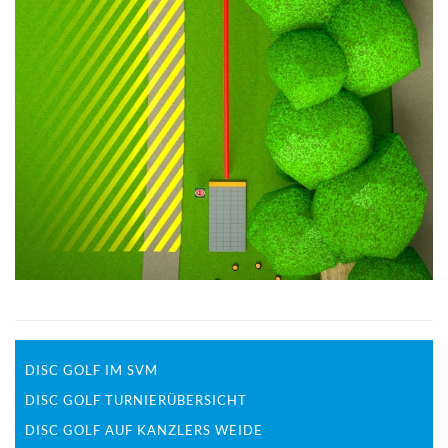
DISC GOLF IM SVM
DISC GOLF TURNIERÜBERSICHT
DISC GOLF AUF KANZLERS WEIDE