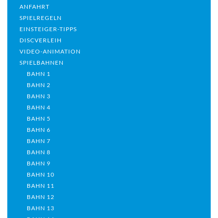
ANFAHRT
SPIELREGELN
EINSTEIGER-TIPPS
DISCVERLEIH
VIDEO-ANIMATION
SPIELBAHNEN
BAHN 1
BAHN 2
BAHN 3
BAHN 4
BAHN 5
BAHN 6
BAHN 7
BAHN 8
BAHN 9
BAHN 10
BAHN 11
BAHN 12
BAHN 13