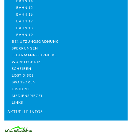
BAHN 14
BAHN 15
BAHN 16
BAHN 17
BAHN 18
BAHN 19
BENUTZUNGSORDNUNG
SPERRUNGEN
JEDERMANN-TURNIERE
WURFTECHNIK
SCHEIBEN
LOST DISCS
SPONSOREN
HISTORIE
MEDIENSPIEGEL
LINKS
AKTUELLE INFOS