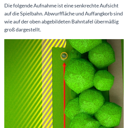
Die folgende Aufnahme ist eine senkrechte Aufsicht
auf die Spielbahn. Abwurffläche und Auffangkorb sind
wie auf der oben abgebildeten Bahntafel übermäßig
groß dargestellt.