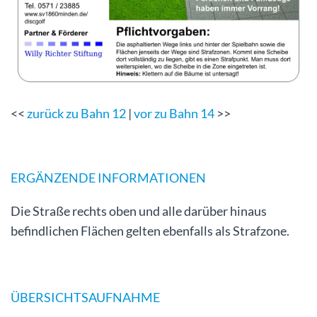
<<
zurück zu Bahn 12
|
vor zu Bahn 14
>>
ERGÄNZENDE INFORMATIONEN
Die Straße rechts oben und alle darüber hinaus
befindlichen Flächen gelten ebenfalls als Strafzone.
ÜBERSICHTSAUFNAHME