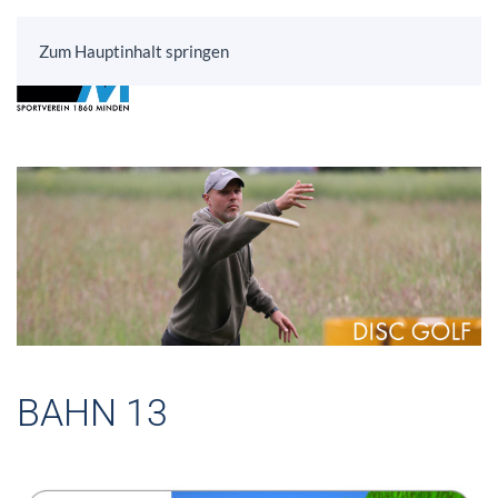
Zum Hauptinhalt springen
BAHN 13