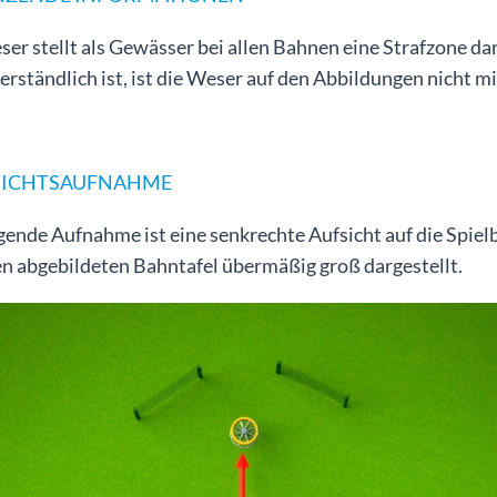
er stellt als Gewässer bei allen Bahnen eine Strafzone dar
erständlich ist, ist die Weser auf den Abbildungen nicht mi
SICHTSAUFNAHME
gende Aufnahme ist eine senkrechte Aufsicht auf die Spie
en abgebildeten Bahntafel übermäßig groß dargestellt.