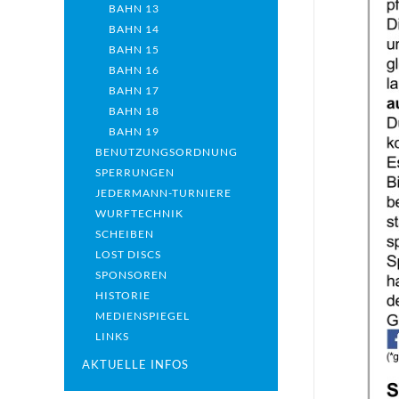
BAHN 13
BAHN 14
BAHN 15
BAHN 16
BAHN 17
BAHN 18
BAHN 19
BENUTZUNGSORDNUNG
SPERRUNGEN
JEDERMANN-TURNIERE
WURFTECHNIK
SCHEIBEN
LOST DISCS
SPONSOREN
HISTORIE
MEDIENSPIEGEL
LINKS
AKTUELLE INFOS