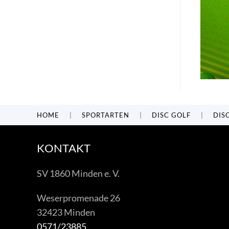
HOME
SPORTARTEN
DISC GOLF
DIS
KONTAKT
SV 1860 Minden e. V.
Weserpromenade 26
32423 Minden
0571/23885