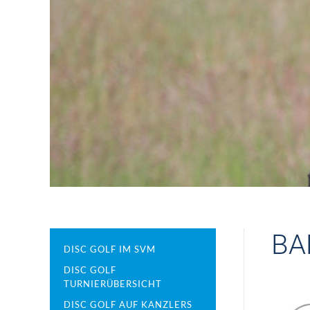
BA
DISC GOLF IM SVM
DISC GOLF
TURNIERÜBERSICHT
DISC GOLF AUF KANZLERS