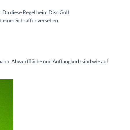
. Da diese Regel beim Disc Golf
t einer Schraffur versehen.
lbahn. Abwurffläche und Auffangkorb sind wie auf